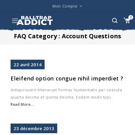
Mon Compte
0
FAQ Category :
Account Questions
22
avril
2014
Eleifend option congue nihil imperdiet ?
Anteposuerit litterarum formas humanitatis per seacula
quarta decima et quinta decima. Eodem modo typi, .
Read More...
23
décembre
2013