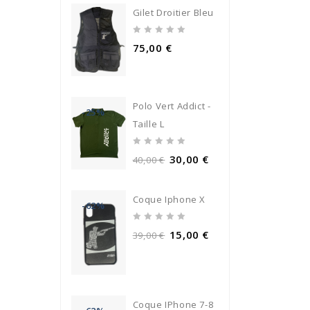
Gilet Droitier Bleu
0
75,00
€
out
of
5
Polo Vert Addict -
-25%
Taille L
0
30,00
€
40,00
€
out
of
5
Coque Iphone X
-62%
0
15,00
€
39,00
€
out
of
5
Coque IPhone 7-8