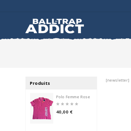
[newsletter]
Produits
Polo Femme Rose
0
40,00
€
out
of
5