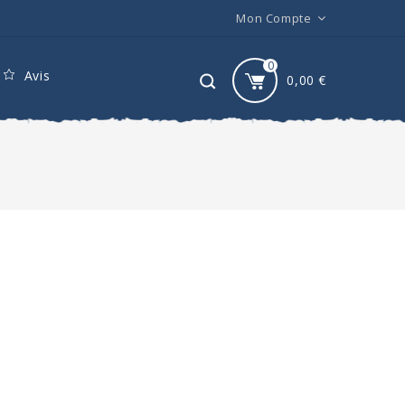
Mon Compte
0
Avis
0,00
€