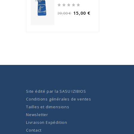
-62%
0
15,00
€
39,00
€
out
of
5
Site édité par la
SASU IZIBIOS
Conditions générales de ventes
Tailles et dimensions
Newsletter
Livraison Expédition
Contact