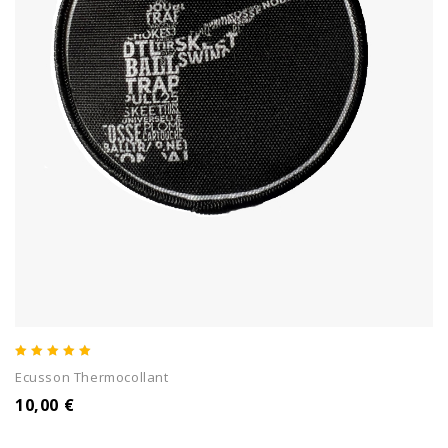
5.00
Ecusson Thermocollant
out of 5
10,00
€