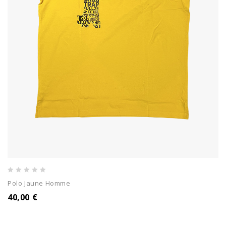
0
Polo Jaune Homme
out
40,00
€
of
5