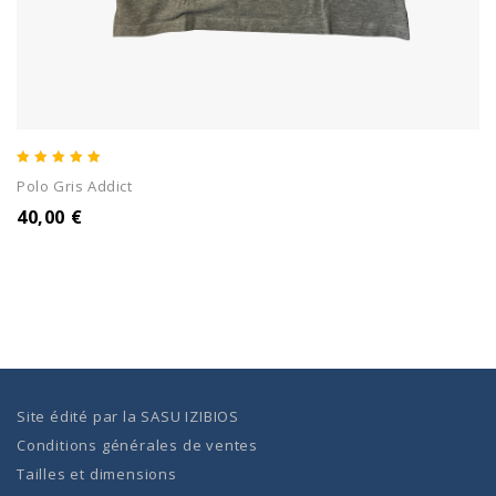
5.00
Polo Gris Addict
out of 5
40,00
€
Site édité par la
SASU IZIBIOS
Conditions générales de ventes
Tailles et dimensions