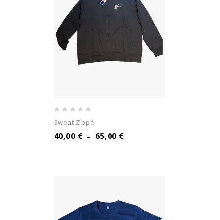
0
Sweat Zippé
out
40,00
€
65,00
€
–
of
5