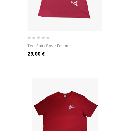
0
Tee-Shirt Rose Femme
out
29,00
€
of
5