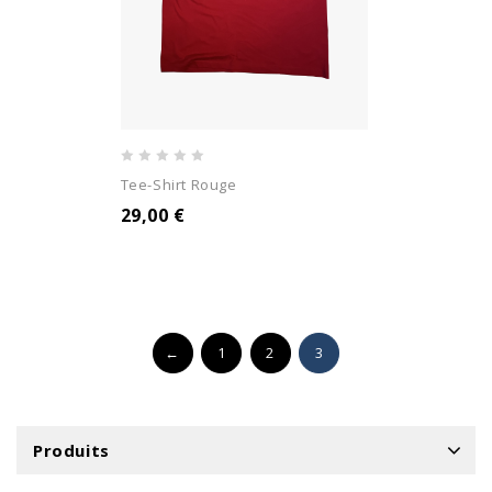
0
Tee-Shirt Rouge
out
29,00
€
of
5
←
1
2
3
Produits