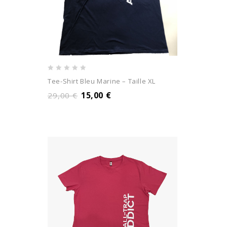
0
Tee-Shirt Bleu Marine – Taille XL
out
15,00
€
29,00
€
of
5