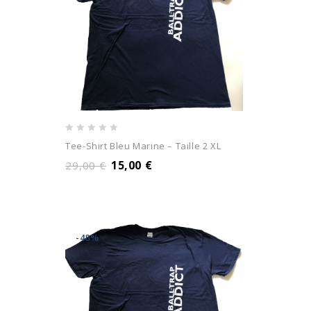
0
Tee-Shirt Bleu Marine – Taille 2 XL
out
15,00
€
29,00
€
of
5
-48%