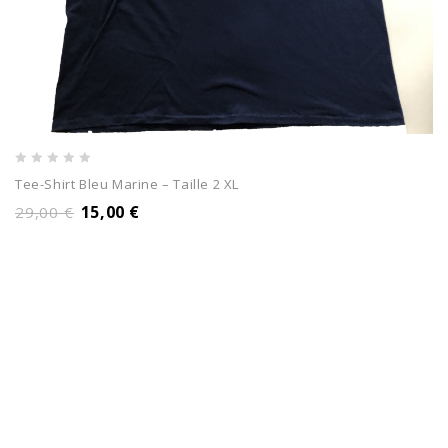
0
Tee-Shirt Bleu Marine – Taille 2 XL
out
15,00
€
29,00
€
of
5