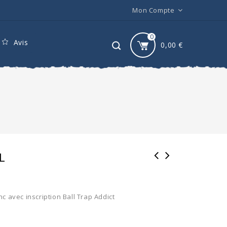
Mon Compte
0
Avis
0,00
€
L
nc avec inscription Ball Trap Addict