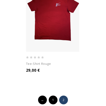
0
Tee-Shirt Rouge
out
29,00
€
of
5
←
1
2