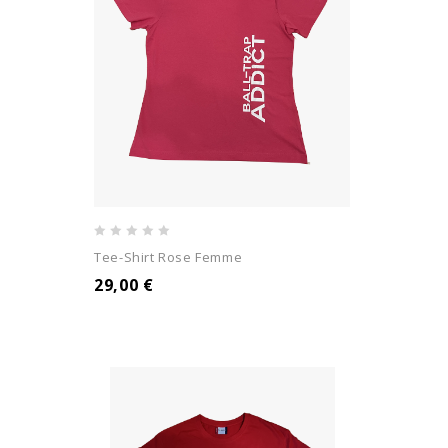
0
Tee-Shirt Rose Femme
out
29,00
€
of
5