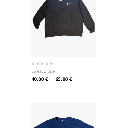
0
Sweat Zippé
out
40,00
€
65,00
€
–
of
5