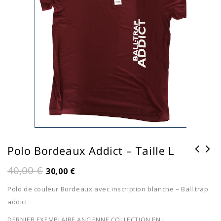
Polo Bordeaux Addict – Taille L
40,00
€
30,00
€
Polo de couleur Bordeaux avec inscription blanche – Ball trap
addict
DERNIER EXEMPLAIRE ANCIENNE COLLECTION EN L