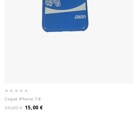
0
Coque IPhone 7-8
out
15,00
€
39,00
€
of
5